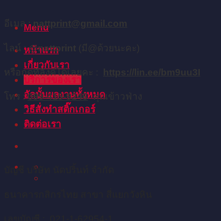
อีเมล :
nattprint@gmail.com
Menu
ไลน์ :
@nattprint
(มี@ด้วยนะคะ)
หน้าแรก
เกี่ยวกับเรา
หรือกดที่ลิงค์ได้เลยคะ :
https://lin.ee/bm9uu3I
บริการของเรา
อัลบั้มผลงานทั้งหมด
โทร :
099-415-9246
คุณข้าวฟ่าง
วิธีสั่งทำสติ๊กเกอร์
ติดต่อเรา
บัญชี บริษัท นัดปริ้นท์ จำกัด
ธนาคารกสิกรไทย สาขา สี่แยกวังหิน
เลขบัญชี : 021-1-62954-1